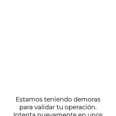
PE Flujo Web Ripley - Flujo pasivos & Tarjetas
Estamos teniendo demoras
para validar tu operación.
Intenta nuevamente en unos